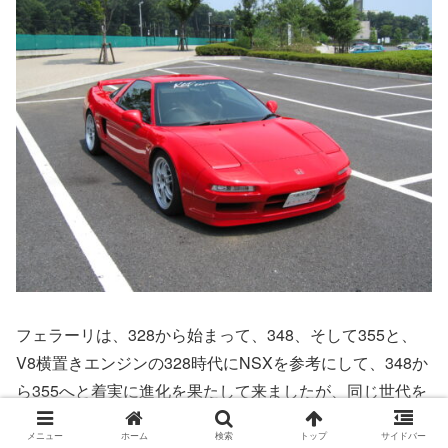
フェラーリは、328から始まって、348、そして355と、
V8横置きエンジンの328時代にNSXを参考にして、348か
ら355へと着実に進化を果たして来ましたが、同じ世代を
歩んだNSXは、02Rになって限られたコースのラップタイ
メニュー
ホーム
検索
トップ
サイドバー
ムの速さ面では355をリードする事になります。