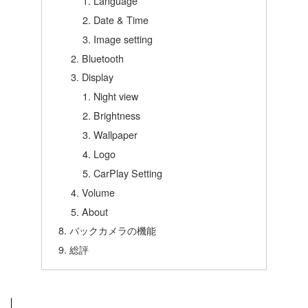
Language
Date & Time
Image setting
Bluetooth
Display
Night view
Brightness
Wallpaper
Logo
CarPlay Setting
Volume
About
バックカメラの機能
総評